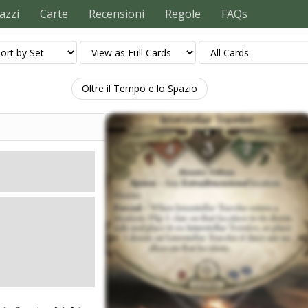
azzi
Carte
Recensioni
Regole
FAQs
Oltre il Tempo e lo Spazio
Miti
4. Salute: 3. Eludi: 2.
Danni: 1. Orrori: 2.
one
.
ra in un luogo: Gira
ocalo sul
 quel luogo, colloca