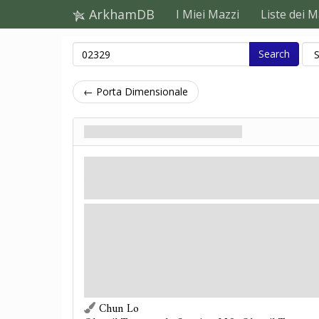
ArkhamDB
I Miei Mazzi
Liste dei M
Search
← Porta Dimensionale
Viaggiatore Interstellare
Nemico
Mostro. Yithian.
Combatti: 
Generazione
- Un qualsiasi luogo
Extradimensi
Cacciatore.
Obbligo
- Quando il Viaggiatore Interstellare ent
1 indizio su quel luogo sul suo lato destino e coll
Viaggiatore Interstellare. Se non ci sono indizi su
invece 1 destino sul Viaggiatore Interstellare.
Chun Lo