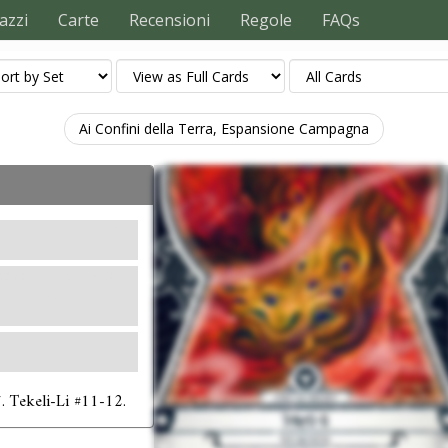
azzi
Carte
Recensioni
Regole
FAQs
Ai Confini della Terra, Espansione Campagna
Neutrale
herwise, lose 1 action
om of the Tekeli-li
. Tekeli-Li #11-12.