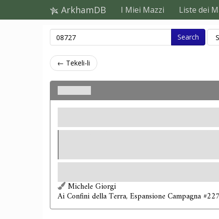
ArkhamDB
I Miei Mazzi
Liste dei M
Search
← Tekeli-li
Tekeli-li
Sventura. Debolezza
Madness.
Revelation
- If it is your turn, lose 1 action. Ot
during your next turn. Place Tekeli-li on the bott
deck.
"Still came that eldritch, mocking cry - 'Tekeli-li! Tekeli-li!'"
- H.P. Lovecraft,
At the Mountains of Madness.
Michele Giorgi
Ai Confini della Terra, Espansione Campagna #227