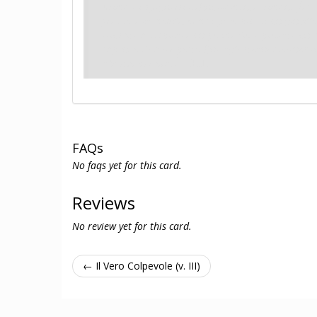
prima di spegnersi definitivamente: rimane fra 
freddo e immobile, ormai poco più di un gingillo 
Riuscite a respirare un po meglio e provate un c
sapendo di aver posto fine agli strani avveniment
almeno per ora.
(→R1)
FAQs
No faqs yet for this card.
Reviews
No review yet for this card.
← Il Vero Colpevole (v. III)