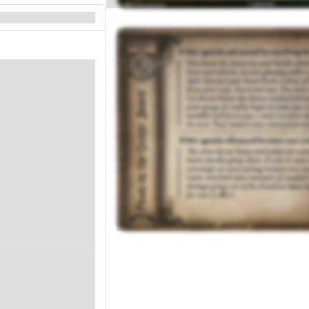
l raggiungimento
 a ronzare, a
or verde pallido.
angue colarvi dal
re la minaccia Mi-
eno potenziale.
ta, vi chiedete
 e per tutti coloro
ora è saldamente
 completamento del
 e pulsazione,