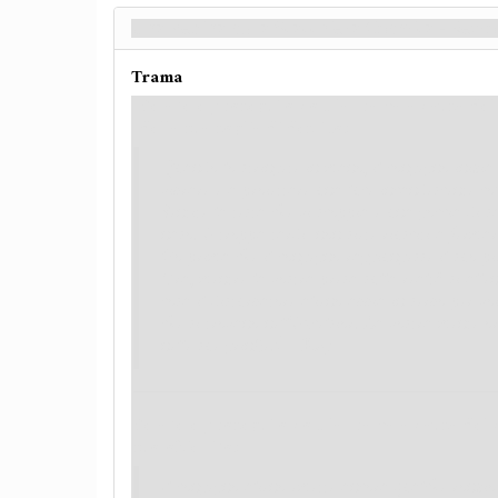
Una Pedina sulla Scacchiera Cosmica - Retro
Trama
Se avete proseguito con la trama a causa de
della sua soglia di destino:
Quando lo stringete in mano, il congegno inizia
vibrare e a proiettare una luce incandescente col
Sentite la testa che vi scoppia e una goccia di s
naso. È troppa tardi: non siete riusciti a ferma
Go prima che il congegno raggiungesse il suo pi
Ora, mentre la vostra presa sulla realtà si allen
cosa il disturbatore alieno abbia in serbo per voi
che si trovano nell'Excelsior. La vostra mente 
nelle sue grinfie.
(→R2)
Se avete proseguito con la trama a causa del
suo obiettivo:
Il congegno alieno emette ancora qualche ronzio