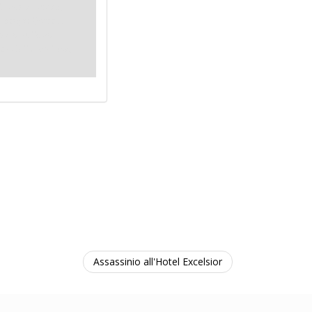
le vostre mani,
insignificante.
erto sollievo
i dell'Excelsior,
Assassinio all'Hotel Excelsior