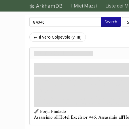
ArkhamDB
I Miei Mazzi
Liste dei M
Search
← Il Vero Colpevole (v. III)
Il Vero Colpevole (v. IV)
Trama. Stage 3
Il Tomo dei Rituali ottiene: "
Rimuovi 2 indizi
Rituali:
Combatti.
Usa
invece di
. Se hai suc
infliggere danni, rimuovi 3 destini dal nemico atta
Obiettivo
– Se il Disturbatore Ultraterreno è sco
sono destini su di esso, proseguite con la trama.
Borja Pindado
Assassinio all'Hotel Excelsior #46. Assassinio all'H