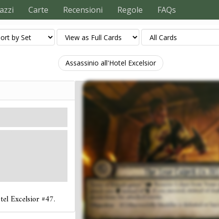
azzi
Carte
Recensioni
Regole
FAQs
Assassinio all'Hotel Excelsior
Miti
Destini: 14.
Indizi: –
 dal Tomo dei
cesso, invece di
ccato."
nfitto oppure non ci
otel Excelsior #47.