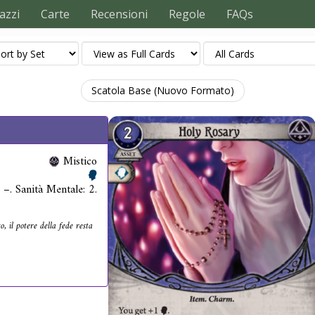
azzi
Carte
Recensioni
Regole
FAQs
Scatola Base (Nuovo Formato)
Mistico
: –. Sanità Mentale: 2.
 il potere della fede resta