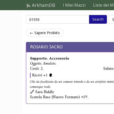
ArkhamDB
I Miei Mazzi
Liste dei M
Search
← Sapere Proibito
Rosario Sacro
Supporto. Accessorio
Oggetto. Amuleto.
Costi: 2.
Salute
Ricevi +1
.
Che sia focalizzato da un comune ninnolo o da un artefatto mistico,
comunque reale.
Sara Biddle
Scatola Base (Nuovo Formato) #59.