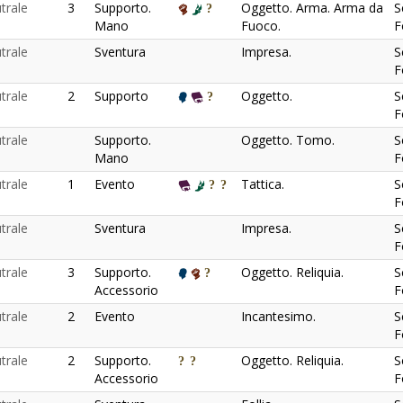
trale
3
Supporto.
Oggetto. Arma. Arma da
S
Mano
Fuoco.
F
trale
Sventura
Impresa.
S
F
trale
2
Supporto
Oggetto.
S
F
trale
Supporto.
Oggetto. Tomo.
S
Mano
F
trale
1
Evento
Tattica.
S
F
trale
Sventura
Impresa.
S
F
trale
3
Supporto.
Oggetto. Reliquia.
S
Accessorio
F
trale
2
Evento
Incantesimo.
S
F
trale
2
Supporto.
Oggetto. Reliquia.
S
Accessorio
F