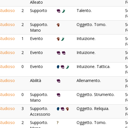
Alleato
F
tudioso
2
Supporto
Talento.
S
F
tudioso
2
Supporto.
Oggetto. Tomo.
S
Mano
F
tudioso
1
Evento
Intuizione.
S
F
tudioso
2
Evento
Intuizione.
S
F
tudioso
0
Evento
Intuizione. Tattica.
S
F
tudioso
Abilità
Allenamento.
S
F
tudioso
0
Supporto.
Oggetto. Strumento.
S
Mano
F
tudioso
3
Supporto.
Oggetto. Reliquia.
S
Accessorio
F
tudioso
2
Supporto.
Oggetto. Tomo.
S