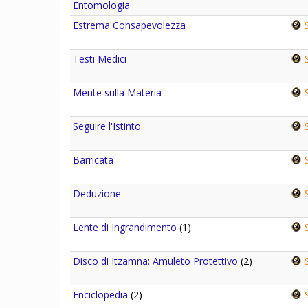
Entomologia
Estrema Consapevolezza
S
Testi Medici
S
Mente sulla Materia
S
Seguire l'Istinto
S
Barricata
S
Deduzione
S
Lente di Ingrandimento
(1)
S
Disco di Itzamna: Amuleto Protettivo
(2)
S
Enciclopedia
(2)
S