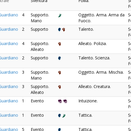
trale
Sventura
Follia.
S
F
uardiano
4
Supporto.
Oggetto. Arma. Arma da
S
Mano
Fuoco.
F
uardiano
2
Supporto
Talento.
S
F
uardiano
4
Supporto.
Alleato. Polizia.
S
Alleato
F
uardiano
2
Supporto
Talento. Scienza.
S
F
uardiano
3
Supporto.
Oggetto. Arma. Mischia.
S
Mano
F
uardiano
3
Supporto.
Alleato. Creatura.
S
Alleato
F
uardiano
1
Evento
Intuizione.
S
F
uardiano
1
Evento
Tattica.
S
F
uardiano
5
Evento
Tattica.
S