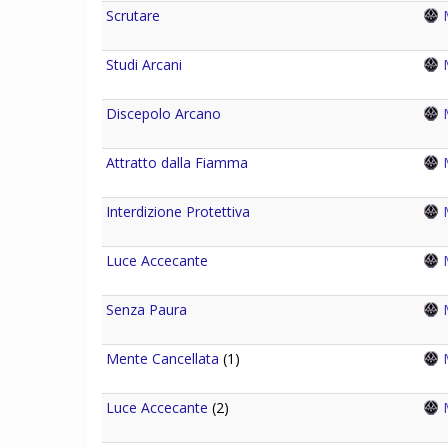
Scrutare
M
Studi Arcani
M
Discepolo Arcano
M
Attratto dalla Fiamma
M
Interdizione Protettiva
M
Luce Accecante
M
Senza Paura
M
Mente Cancellata
(1)
M
Luce Accecante
(2)
M