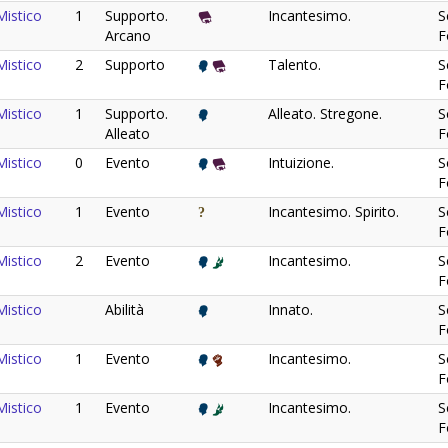
istico
1
Supporto.
Incantesimo.
S
Arcano
F
istico
2
Supporto
Talento.
S
F
istico
1
Supporto.
Alleato. Stregone.
S
Alleato
F
istico
0
Evento
Intuizione.
S
F
istico
1
Evento
Incantesimo. Spirito.
S
F
istico
2
Evento
Incantesimo.
S
F
istico
Abilità
Innato.
S
F
istico
1
Evento
Incantesimo.
S
F
istico
1
Evento
Incantesimo.
S
F