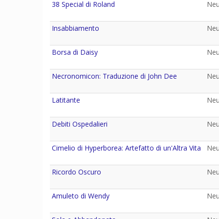
38 Special di Roland
Neu
Insabbiamento
Neu
Borsa di Daisy
Neu
Necronomicon: Traduzione di John Dee
Neu
Latitante
Neu
Debiti Ospedalieri
Neu
Cimelio di Hyperborea: Artefatto di un'Altra Vita
Neu
Ricordo Oscuro
Neu
Amuleto di Wendy
Neu