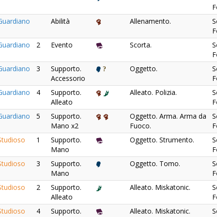
F
uardiano
Abilità
Allenamento.
S
F
uardiano
2
Evento
Scorta.
S
F
uardiano
3
Supporto.
Oggetto.
S
Accessorio
F
uardiano
4
Supporto.
Alleato. Polizia.
S
Alleato
F
uardiano
5
Supporto.
Oggetto. Arma. Arma da
S
Mano x2
Fuoco.
F
tudioso
1
Supporto.
Oggetto. Strumento.
S
Mano
F
tudioso
3
Supporto.
Oggetto. Tomo.
S
Mano
F
tudioso
2
Supporto.
Alleato. Miskatonic.
S
Alleato
F
tudioso
4
Supporto.
Alleato. Miskatonic.
S