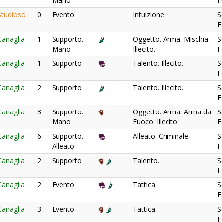
Mano
F
tudioso
0
Evento
Intuizione.
S
F
anaglia
1
Supporto.
Oggetto. Arma. Mischia.
S
Mano
Illecito.
F
anaglia
1
Supporto
Talento. Illecito.
S
F
anaglia
2
Supporto
Talento. Illecito.
S
F
anaglia
3
Supporto.
Oggetto. Arma. Arma da
S
Mano
Fuoco. Illecito.
F
anaglia
6
Supporto.
Alleato. Criminale.
S
Alleato
F
anaglia
2
Supporto
Talento.
S
F
anaglia
2
Evento
Tattica.
S
F
anaglia
3
Evento
Tattica.
S
F