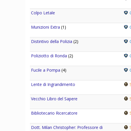
Colpo Letale
G
Munizioni Extra
(1)
G
Distintivo della Polizia
(2)
G
Poliziotto di Ronda
(2)
G
Fucile a Pompa
(4)
G
Lente di Ingrandimento
S
Vecchio Libro del Sapere
S
Bibliotecario Ricercatore
S
Dott. Milan Christopher: Professore di
S