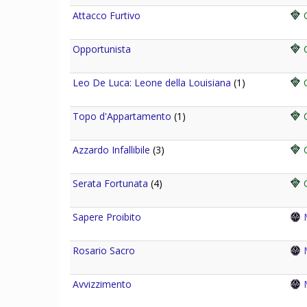
Attacco Furtivo
C
Opportunista
C
Leo De Luca: Leone della Louisiana
(1)
C
Topo d'Appartamento
(1)
C
Azzardo Infallibile
(3)
C
Serata Fortunata
(4)
C
Sapere Proibito
M
Rosario Sacro
M
Avvizzimento
M