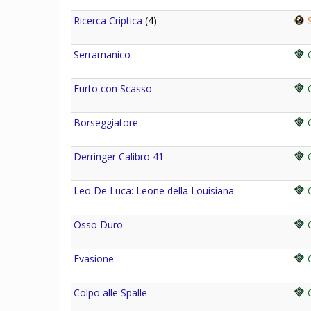
Ricerca Criptica
(4)
S
Serramanico
C
Furto con Scasso
C
Borseggiatore
C
Derringer Calibro 41
C
Leo De Luca: Leone della Louisiana
C
Osso Duro
C
Evasione
C
Colpo alle Spalle
C