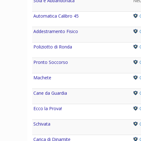
Sola e Abbandonata
Neu
Automatica Calibro 45
G
Addestramento Fisico
G
Poliziotto di Ronda
G
Pronto Soccorso
G
Machete
G
Cane da Guardia
G
Ecco la Prova!
G
Schivata
G
Carica di Dinamite
G