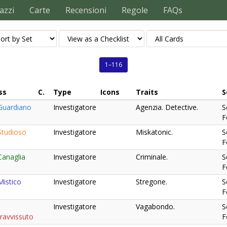
azzi
Carte
Recensioni
Regole
FAQs
1–116
ss
C.
Type
Icons
Traits
S
uardiano
Investigatore
Agenzia. Detective.
S
F
tudioso
Investigatore
Miskatonic.
S
F
anaglia
Investigatore
Criminale.
S
F
istico
Investigatore
Stregone.
S
F
Investigatore
Vagabondo.
S
ravvissuto
F