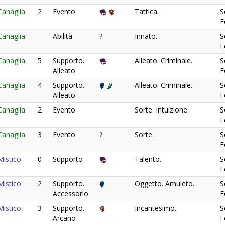
anaglia
2
Evento
Tattica.
S
F
anaglia
Abilità
Innato.
S
F
anaglia
5
Supporto.
Alleato. Criminale.
S
Alleato
F
anaglia
4
Supporto.
Alleato. Criminale.
S
Alleato
F
anaglia
2
Evento
Sorte. Intuizione.
S
F
anaglia
3
Evento
Sorte.
S
F
istico
0
Supporto
Talento.
S
F
istico
2
Supporto.
Oggetto. Amuleto.
S
Accessorio
F
istico
3
Supporto.
Incantesimo.
S
Arcano
F