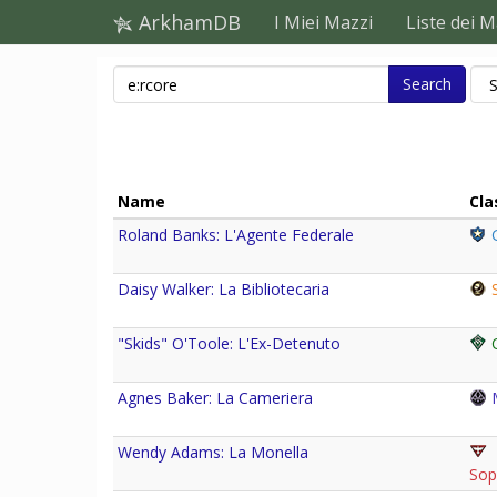
ArkhamDB
I Miei Mazzi
Liste dei M
Search
Name
Cla
Roland Banks: L'Agente Federale
G
Daisy Walker: La Bibliotecaria
S
"Skids" O'Toole: L'Ex-Detenuto
C
Agnes Baker: La Cameriera
M
Wendy Adams: La Monella
Sop