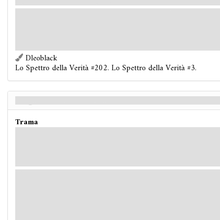
confini della terra. Quando avrà fine questo incubo a occhi aperti?
Finché avete più
Certezze
che
Dubbi
, questa trama ottiene:
"Quando controllate la soglia di destino, sottraete i destini
sulle carte diverse da questa trama (invece di aggiungerli) al
fine di determinare il totale di destini in gioco."
Dleoblack
Lo Spettro della Verità #202. Lo Spettro della Verità #3.
Sorge un Sole Rosso - Retro
Trama
Con vostro sollievo, il sole sorge una volta ancora, affacciandosi all'orizzonte
orientale e proiettando lunghe ombre sulle vie cittadine. Gli eventi della notte
appena conclusa vi hanno lasciati completamente esausti: avete l'impressione di non
dormire da settimane… e forse è davvero così.
Ogni investigatore si disimpegna da ogni nemico impegnato
con lui e può muoversi fino a un luogo collegato. Muovete
l'Organista di 1 luogo (fino a un luogo senza investigatori, se
possibile) allontanandolo dall'investigatore più vicino.
Se Jordan Perry non è uno dei "VIP Uccisi" nel Diario della