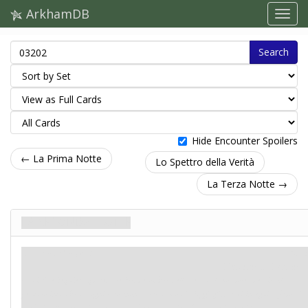
ArkhamDB
Search
Hide Encounter Spoilers
← La Prima Notte
Lo Spettro della Verità
La Terza Notte →
La Seconda Notte
Trama. Stage 2
Miti
Destini: 5.
Indizi: –
La città è inquieta quando le fredde ombre della sera calano sulle sue vie. Il
pericolo incombe da ogni lato: non avete modo di sfuggirgli… e vi inseguirà fino ai